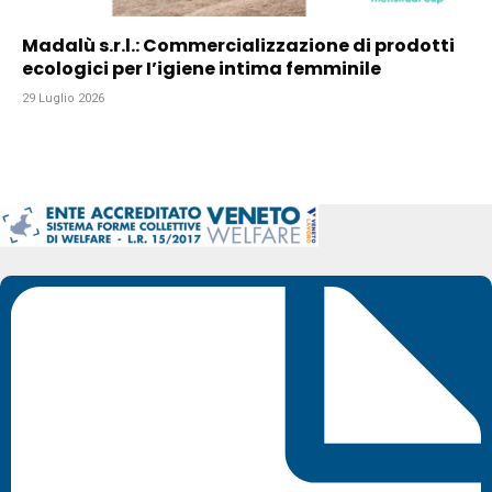
Madalù s.r.l.: Commercializzazione di prodotti
ecologici per I’igiene intima femminile
29 Luglio 2026