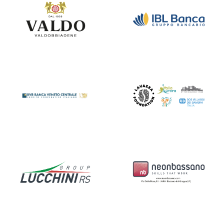
Gruppo IBL
Valdo Spumanti
Banca
Bvr Banca
Fondazione
Veneto Centrale
Lavazza
Gruppo Lucchini
Nuova Neon
RS
Bassano S.p.A.