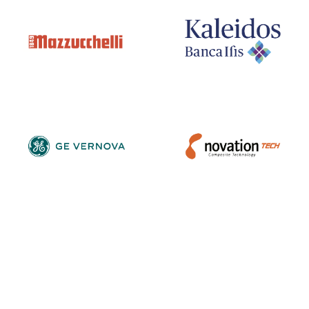
Mazzucchelli
Banca Ifis
1849
GE Vernova
Novation Tech