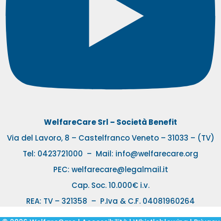
WelfareCare Srl – Società Benefit
Via del Lavoro, 8 – Castelfranco Veneto – 31033 – (TV)
Tel:
0423721000
– Mail:
info@welfarecare.org
PEC: welfarecare@legalmail.it
Cap. Soc. 10.000€ i.v.
REA: TV – 321358 – P.Iva & C.F. 04081960264