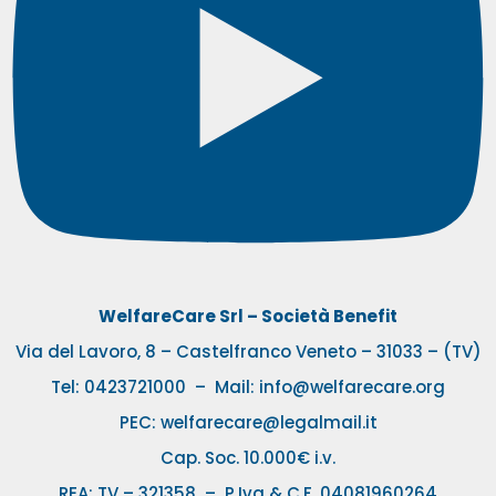
WelfareCare Srl – Società Benefit
Via del Lavoro, 8 – Castelfranco Veneto – 31033 – (TV)
Tel:
0423721000
– Mail:
info@welfarecare.org
PEC: welfarecare@legalmail.it
Cap. Soc. 10.000€ i.v.
REA: TV – 321358 – P.Iva & C.F. 04081960264